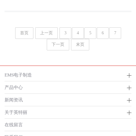
首页
上一页
3
4
5
6
7
下一页
末页
EMS电子制造
产品中心
新闻资讯
关于英特丽
在线留言