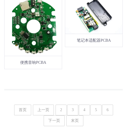
笔记本适配器PCBA
便携音响PCBA
首页
上一页
2
3
4
5
6
下一页
末页