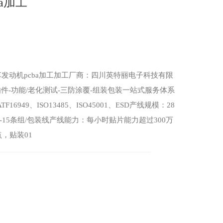
a加工
发动机pcba加工加工厂商：四川英特丽电子科技有限
P插件-功能/老化测试-三防涂覆-组装包装一站式服务体系
ATF16949、ISO13485、ISO45001、ESD产线规模：28
P线-15条组/包装线产线能力：每小时贴片能力超过300万
，贴装01