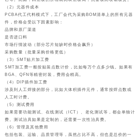
（2）元器件成本
PCBA代工代料模式下，工厂会代为采购BOM清单上的所有元器
件，价格会受以下因素影响：
品牌和原厂渠道
是否进口料
市场行情波动（部分芯片短缺时价格会飙升）
采购数量（批量采购价格更低）
（3）SMT贴片加工费
SMT加工费一般按贴装点数计价，比如每万个点多少钱。如果有
BGA、QFN等精密封装，费用会稍高。
（4）DIP插件加工费
涉及到人工焊接的部分，比如大体积插件元件，通常按焊点数或
人工时计费。
（5）测试费用
如果需要功能测试、在线测试（ICT）、老化测试等，都会单独计
费。测试治具如果是定制的，还需要一次性治具费。
（6）管理及其他费用
包括包装、运输、品质管理等，虽然占比不高，但也是总价的一