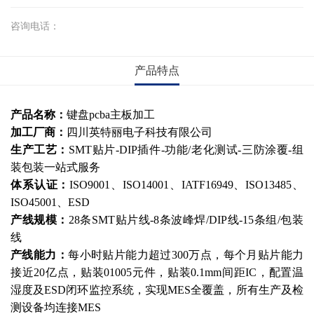
咨询电话：
产品特点
产品名称：
键盘pcba主板加工
加工厂商：
四川英特丽电子科技有限公司
生产工艺：
SMT贴片-DIP插件-功能/老化测试-三防涂覆-组
装包装一站式服务
体系认证：
ISO9001、ISO14001、IATF16949、ISO13485、
ISO45001、ESD
产线规模：
28条SMT贴片线-8条波峰焊/DIP线-15条组/包装
线
产线能力：
每小时贴片能力超过300万点，每个月贴片能力
接近20亿点，贴装01005元件，贴装0.1mm间距IC，配置温
湿度及ESD闭环监控系统，实现MES全覆盖，所有生产及检
测设备均连接MES